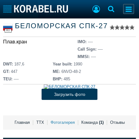
Список судов
БЕЛОМОРСКАЯ СПК-27
Тип судна
Добавить судно
RU
Добавить проект
Плав.кран
Последние 100
IMO:
----
Call Sign:
----
Судостроение
Торговая площадка
MMSI:
----
Пульс
Доска объявлений
DWT:
187,6
Year built:
1990
Новости
Продажа флота
GT:
447
ME:
6NVD-48-2
Компании
Оборудование
TEU:
----
BHP:
485
Репутация
Изделия
Работа
Материалы
Загрузить фото
Крюинг
Услуги
Журнал
Реклама
Главная
ТТХ
Фотогалерея
Команда
(1)
Отзывы
Конференции
Флот