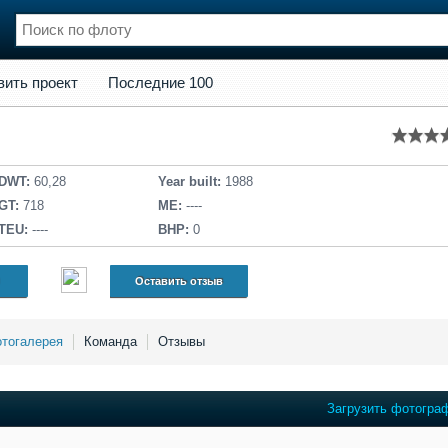
кт
Последние 100
вить проект
Последние 100
нции
Флот
и и семинары
Галерея флота
и
Форум
Отзывы
DWT:
60,28
Year built:
1988
Все службы
GT:
718
ME:
----
TEU:
----
BHP:
0
Оставить отзыв
тогалерея
Команда
Отзывы
Загрузить фотогра