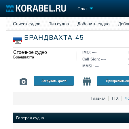
Флот
Список судов
Тип судна
Добавить судно
Добавить прое
Список судов
Тип судна
Добавить судно
Доба
Судостроение
Торговая площадка
Конфере
БРАНДВАХТА-45
Пульс
Доска объявлений
Выставк
RU
Новости
Продажа флота
Личност
Компании
Стоечное судно
Оборудование
Словарь
IMO:
----
Брандвахта
Репутация
Изделия
Call Sign:
----
Работа
Материалы
MMSI:
----
Крюинг
Услуги
Журнал
Загрузить фото
Прикрепиться
Реклама
Главная
ТТХ
Фо
Галерея судна