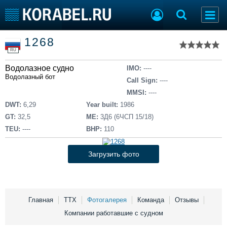
Список судов
1268
Тип судна
Добавить судно
RU
Добавить проект
Водолазное судно
Последние 100
IMO:
----
Водолазный бот
Call Sign:
----
Судостроение
Торговая площадка
MMSI:
----
Пульс
Доска объявлений
DWT:
6,29
Year built:
1986
Новости
Продажа флота
GT:
32,5
ME:
3Д6 (6ЧСП 15/18)
Компании
Оборудование
TEU:
----
BHP:
110
Репутация
Изделия
Работа
Материалы
Загрузить фото
Крюинг
Услуги
Журнал
Реклама
Главная
ТТХ
Фотогалерея
Команда
Отзывы
Компании работавшие с судном
Конференции
Флот