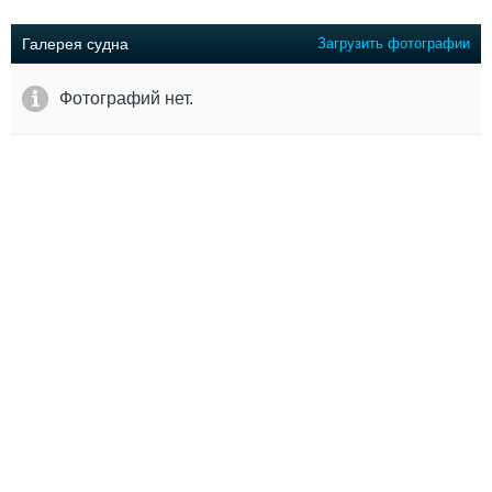
Выставки и семинары
Галерея флота
Личности
Форум
Галерея судна
Загрузить фотографии
Словарь
Отзывы
Все службы
Фотографий нет.