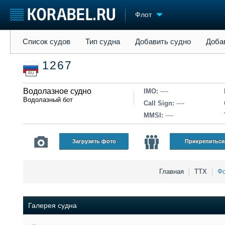
Флот
Список судов
Тип судна
Добавить судно
Добавить прое
Список судов
Тип судна
Добавить судно
Доба
Судостроение
Торговая площадка
Конфере
1267
Пульс
Доска объявлений
Выставк
RU
Новости
Продажа флота
Личност
Компании
Водолазное судно
Оборудование
Словарь
IMO:
----
Водолазный бот
Репутация
Изделия
Call Sign:
----
Работа
Материалы
MMSI:
----
Крюинг
Услуги
Журнал
Загрузить фото
Прикрепиться
Реклама
Главная
ТТХ
Фо
Галерея судна