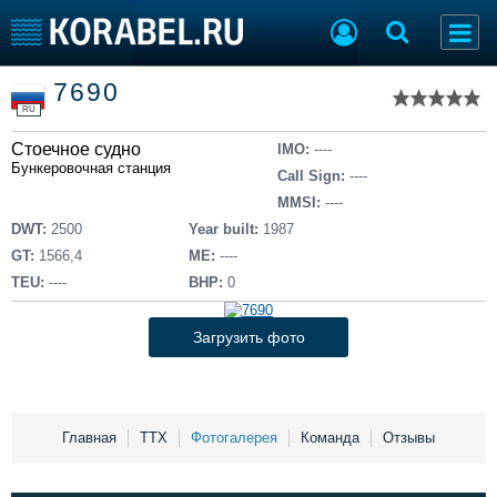
Список судов
7690
Тип судна
Добавить судно
RU
Добавить проект
Стоечное судно
Последние 100
IMO:
----
Бункеровочная станция
Call Sign:
----
Судостроение
Торговая площадка
MMSI:
----
Пульс
Доска объявлений
DWT:
2500
Year built:
1987
Новости
Продажа флота
GT:
1566,4
ME:
----
Компании
Оборудование
TEU:
----
BHP:
0
Репутация
Изделия
Работа
Материалы
Загрузить фото
Крюинг
Услуги
Журнал
Реклама
Главная
ТТХ
Фотогалерея
Команда
Отзывы
Конференции
Флот