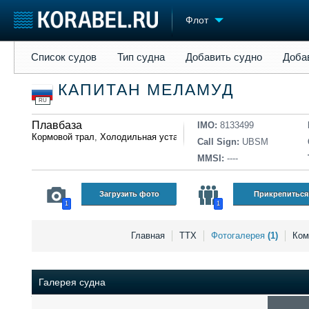
Флот
Список судов
Тип судна
Добавить судно
Добавить прое
Список судов
Тип судна
Добавить судно
Доба
Судостроение
Торговая площадка
Конфере
КАПИТАН МЕЛАМУД
Пульс
Доска объявлений
Выставк
RU
Новости
Продажа флота
Личност
Компании
Плавбаза
Оборудование
Словарь
IMO:
8133499
Кормовой трал
,
Холодильная установка
,
Кошельковый лов
Репутация
Изделия
Call Sign:
UBSM
Работа
Материалы
MMSI:
----
Крюинг
Услуги
Журнал
Загрузить фото
Прикрепиться
1
1
Реклама
Главная
ТТХ
Фотогалерея
(1)
Ко
Галерея судна