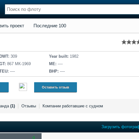
кт
Последние 100
вить проект
Последние 100
нции
Флот
и и семинары
Галерея флота
и
Форум
Отзывы
DWT:
309
Year built:
1982
Все службы
GT:
867 МК-1969
ME:
----
TEU:
----
BHP:
----
Оставить отзыв
манда
(1)
Отзывы
Компании работавшие с судном
Загрузить фотогра
0