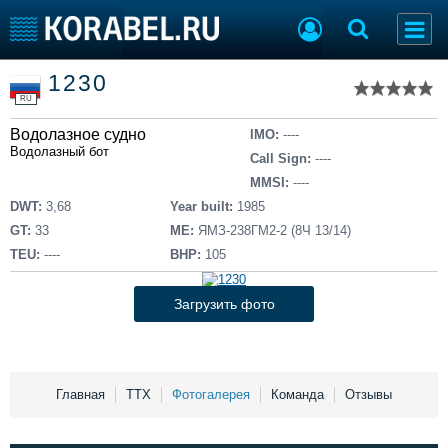
Список судов
1230
Тип судна
Добавить судно
RU
Добавить проект
Водолазное судно
Последние 100
IMO:
----
Водолазный бот
Call Sign:
----
Судостроение
Торговая площадка
MMSI:
----
Пульс
Доска объявлений
DWT:
3,68
Year built:
1985
Новости
Продажа флота
GT:
33
ME:
ЯМЗ-238ГМ2-2 (8Ч 13/14)
Компании
Оборудование
TEU:
----
BHP:
105
Репутация
Изделия
Работа
Материалы
Загрузить фото
Крюинг
Услуги
Журнал
Реклама
Главная
ТТХ
Фотогалерея
Команда
Отзывы
Конференции
Флот