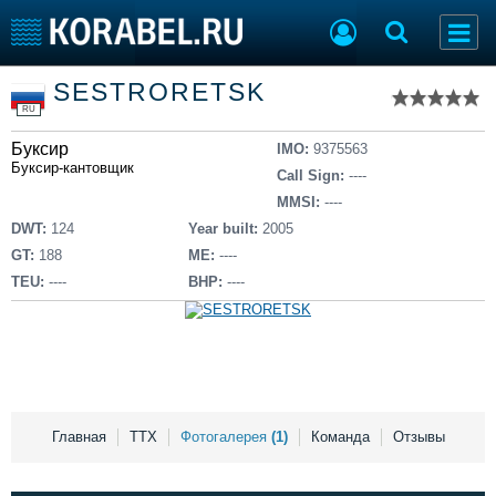
Список судов
SESTRORETSK
Тип судна
Добавить судно
RU
Добавить проект
Буксир
Последние 100
IMO:
9375563
Буксир-кантовщик
Call Sign:
----
Судостроение
Торговая площадка
MMSI:
----
Пульс
Доска объявлений
DWT:
124
Year built:
2005
Новости
Продажа флота
GT:
188
ME:
----
Компании
Оборудование
TEU:
----
BHP:
----
Репутация
Изделия
Работа
Материалы
Крюинг
Услуги
Журнал
Реклама
Главная
ТТХ
Фотогалерея
(1)
Команда
Отзывы
Конференции
Флот