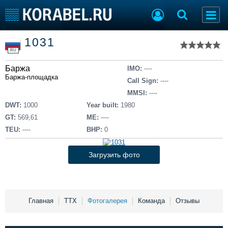
Список судов
1031
Тип судна
Добавить судно
RU
Добавить проект
Баржа
Последние 100
IMO:
----
Баржа-площадка
Call Sign:
----
Судостроение
Торговая площадка
MMSI:
----
Пульс
Доска объявлений
DWT:
1000
Year built:
1980
Новости
Продажа флота
GT:
569,61
ME:
----
Компании
Оборудование
TEU:
----
BHP:
0
Репутация
Изделия
Работа
Материалы
Загрузить фото
Крюинг
Услуги
Журнал
Реклама
Главная
ТТХ
Фотогалерея
Команда
Отзывы
Конференции
Флот