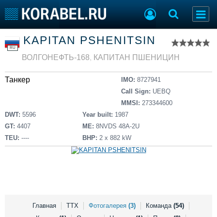
Список судов
KAPITAN PSHENITSIN
Тип судна
Добавить судно
RU
Добавить проект
ВОЛГОНЕФТЬ-168
,
КАПИТАН ПШЕНИЦИН
Последние 100
Танкер
IMO:
8727941
Судостроение
Торговая площадка
Call Sign:
UEBQ
Пульс
Доска объявлений
MMSI:
273344600
Новости
Продажа флота
DWT:
5596
Year built:
1987
Компании
Оборудование
GT:
4407
ME:
8NVDS 48A-2U
Репутация
Изделия
TEU:
----
BHP:
2 x 882 kW
Работа
Материалы
Крюинг
Услуги
Журнал
Реклама
Главная
ТТХ
Фотогалерея
(3)
Команда
(54)
Конференции
Флот