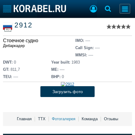
Список судов
2912
Тип судна
Добавить судно
RU
Добавить проект
Стоечное судно
Последние 100
IMO:
----
Дебаркадер
Call Sign:
----
Судостроение
Торговая площадка
MMSI:
----
Пульс
Доска объявлений
DWT:
0
Year built:
1983
Новости
Продажа флота
GT:
811,7
ME:
----
Компании
Оборудование
TEU:
----
BHP:
0
Репутация
Изделия
Работа
Материалы
Загрузить фото
Крюинг
Услуги
Журнал
Реклама
Главная
ТТХ
Фотогалерея
Команда
Отзывы
Конференции
Флот