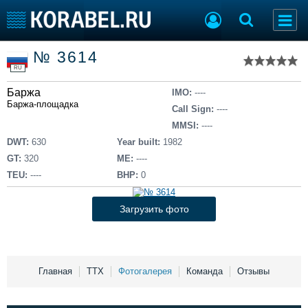
Список судов
№ 3614
Тип судна
Добавить судно
RU
Добавить проект
Баржа
Последние 100
IMO:
----
Баржа-площадка
Call Sign:
----
Судостроение
Торговая площадка
MMSI:
----
Пульс
Доска объявлений
DWT:
630
Year built:
1982
Новости
Продажа флота
GT:
320
ME:
----
Компании
Оборудование
TEU:
----
BHP:
0
Репутация
Изделия
Работа
Материалы
Загрузить фото
Крюинг
Услуги
Журнал
Реклама
Главная
ТТХ
Фотогалерея
Команда
Отзывы
Конференции
Флот