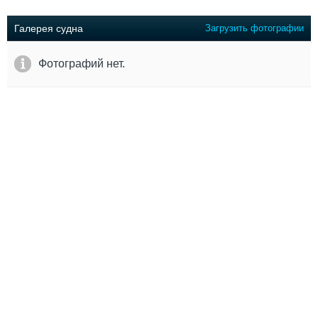
Выставки и семинары
Галерея флота
Личности
Форум
Галерея судна
Загрузить фотографии
Словарь
Отзывы
Все службы
Фотографий нет.