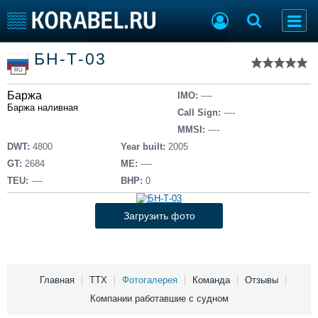
Список судов
БН-Т-03
Тип судна
Добавить судно
RU
Добавить проект
Баржа
Последние 100
IMO:
----
Баржа наливная
Call Sign:
----
Судостроение
Торговая площадка
MMSI:
----
Пульс
Доска объявлений
DWT:
4800
Year built:
2005
Новости
Продажа флота
GT:
2684
ME:
----
Компании
Оборудование
TEU:
----
BHP:
0
Репутация
Изделия
Работа
Материалы
Загрузить фото
Крюинг
Услуги
Журнал
Реклама
Главная
ТТХ
Фотогалерея
Команда
Отзывы
Компании работавшие с судном
Конференции
Флот