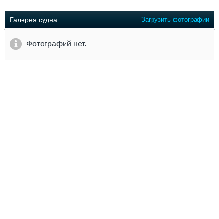
Выставки и семинары
Галерея флота
Личности
Форум
Галерея судна
Загрузить фотографии
Словарь
Отзывы
Все службы
Фотографий нет.