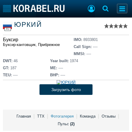
Список судов
ЮРКИЙ
Тип судна
Добавить судно
RU
Добавить проект
Буксир
Последние 100
IMO:
8933801
Буксир-кантовщик
,
Прибрежное
Call Sign:
----
Судостроение
Торговая площадка
MMSI:
----
Пульс
Доска объявлений
DWT:
46
Year built:
1974
Новости
Продажа флота
GT:
187
ME:
----
Компании
Оборудование
TEU:
----
BHP:
----
Репутация
Изделия
Работа
Материалы
Загрузить фото
Крюинг
Услуги
Журнал
Реклама
Главная
ТТХ
Фотогалерея
Команда
Отзывы
Пульс
(2)
Конференции
Флот