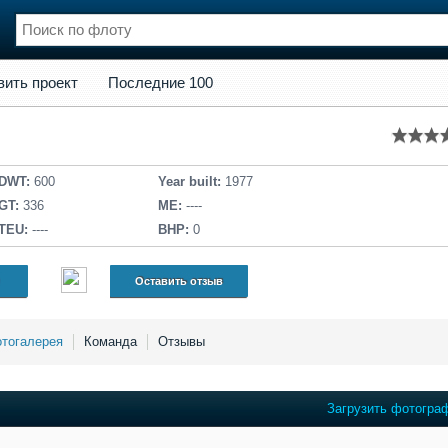
кт
Последние 100
вить проект
Последние 100
нции
Флот
и и семинары
Галерея флота
и
Форум
Отзывы
DWT:
600
Year built:
1977
Все службы
GT:
336
ME:
----
TEU:
----
BHP:
0
Оставить отзыв
тогалерея
Команда
Отзывы
Загрузить фотогра