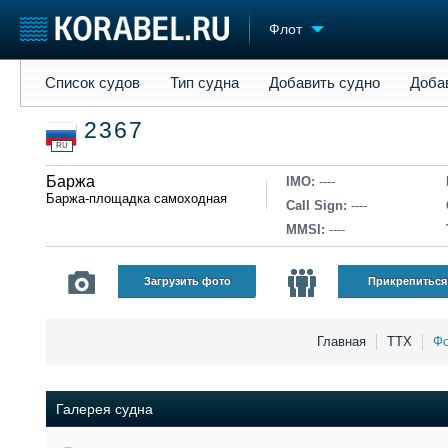
Флот
Список судов
Тип судна
Добавить судно
Добавить прое
Список судов
Тип судна
Добавить судно
Доба
Судостроение
Торговая площадка
Конфере
2367
Пульс
Доска объявлений
Выставк
RU
Новости
Продажа флота
Личност
Компании
Баржа
Оборудование
Словарь
IMO:
----
Баржа-площадка самоходная
Репутация
Изделия
Call Sign:
----
Работа
Материалы
MMSI:
----
Крюинг
Услуги
Журнал
Загрузить фото
Прикрепиться
Реклама
Главная
ТТХ
Фо
Галерея судна