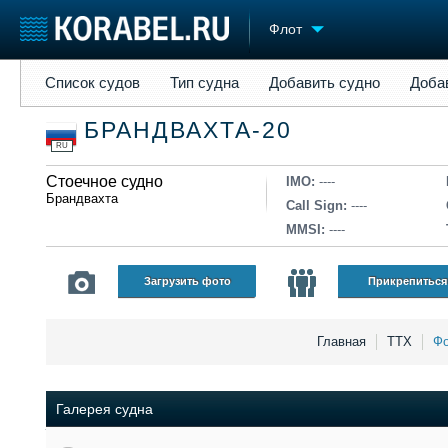
Флот
Список судов
Тип судна
Добавить судно
Добавить прое
Список судов
Тип судна
Добавить судно
Доба
Судостроение
Торговая площадка
Конфере
БРАНДВАХТА-20
Пульс
Доска объявлений
Выставк
RU
Новости
Продажа флота
Личност
Компании
Стоечное судно
Оборудование
Словарь
IMO:
----
Брандвахта
Репутация
Изделия
Call Sign:
----
Работа
Материалы
MMSI:
----
Крюинг
Услуги
Журнал
Загрузить фото
Прикрепиться
Реклама
Главная
ТТХ
Фо
Галерея судна