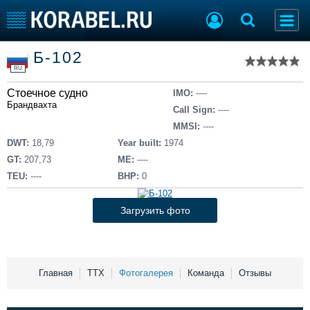
Список судов
Б-102
Тип судна
Добавить судно
RU
Добавить проект
Стоечное судно
Последние 100
IMO:
----
Брандвахта
Call Sign:
----
Судостроение
Торговая площадка
MMSI:
----
Пульс
Доска объявлений
DWT:
18,79
Year built:
1974
Новости
Продажа флота
GT:
207,73
ME:
----
Компании
Оборудование
TEU:
----
BHP:
0
Репутация
Изделия
Работа
Материалы
Загрузить фото
Крюинг
Услуги
Журнал
Реклама
Главная
ТТХ
Фотогалерея
Команда
Отзывы
Конференции
Флот