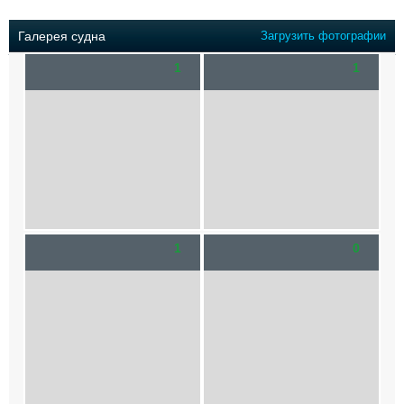
Выставки и семинары
Галерея флота
Личности
Форум
Галерея судна
Загрузить фотографии
Словарь
Отзывы
1
1
Все службы
1
0