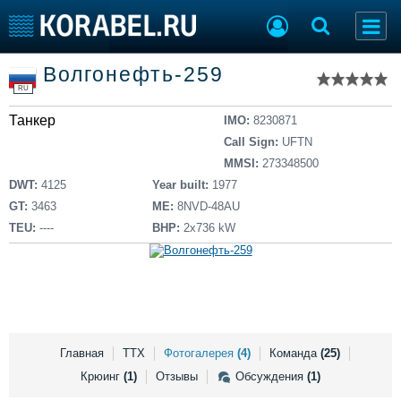
Список судов
Волгонефть-259
Тип судна
Добавить судно
RU
Добавить проект
Танкер
Последние 100
IMO:
8230871
Call Sign:
UFTN
Судостроение
Торговая площадка
MMSI:
273348500
Пульс
Доска объявлений
DWT:
4125
Year built:
1977
Новости
Продажа флота
GT:
3463
ME:
8NVD-48AU
Компании
Оборудование
TEU:
----
BHP:
2x736 kW
Репутация
Изделия
Работа
Материалы
Крюинг
Услуги
Журнал
Реклама
Главная
ТТХ
Фотогалерея
(4)
Команда
(25)
Крюинг
(1)
Отзывы
Обсуждения
(1)
Конференции
Флот