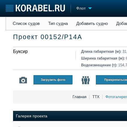
Флот
Список судов
Тип судна
Добавить судно
Добавить прое
Список судов
Тип судна
Добавить судно
Доба
Судостроение
Торговая площадка
Конфере
Проект 00152/Р14А
Пульс
Доска объявлений
Выставк
Новости
Продажа флота
Личност
Компании
Буксир
Оборудование
Словарь
Длина габаритная (м):
31
Репутация
Изделия
Ширина габаритная (м):
Работа
Материалы
Водоизмещение (т):
154,
Крюинг
Услуги
Журнал
Загрузить фото
Прикрепиться
Реклама
Главная
ТТХ
Фотогалере
Галерея проекта