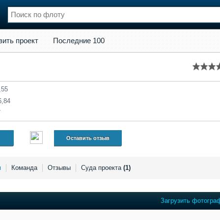
кт
Последние 100
вить проект
Последние 100
нции
Флот
и и семинары
Галерея флота
и
Форум
Отзывы
,55
Все службы
6,84
7
Оставить отзыв
я
Команда
Отзывы
Суда проекта
(1)
Загрузить фотогра