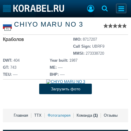
Список судов
CHIYO MARU NO 3
Тип судна
Добавить судно
RU
Добавить проект
Краболов
Последние 100
IMO:
8717207
Call Sign:
UBRF9
Судостроение
Торговая площадка
MMSI:
273338720
Пульс
Доска объявлений
DWT:
404
Year built:
1987
Новости
Продажа флота
GT:
743
ME:
----
Компании
Оборудование
TEU:
----
BHP:
----
Репутация
Изделия
Работа
Материалы
Загрузить фото
Крюинг
Услуги
Журнал
Реклама
Главная
ТТХ
Фотогалерея
Команда
(1)
Отзывы
Конференции
Флот