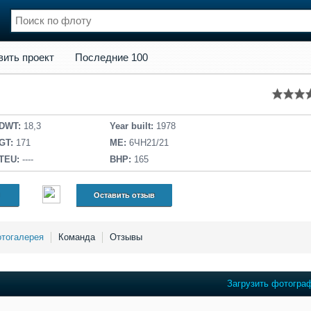
кт
Последние 100
вить проект
Последние 100
нции
Флот
и и семинары
Галерея флота
и
Форум
Отзывы
DWT:
18,3
Year built:
1978
Все службы
GT:
171
ME:
6ЧН21/21
TEU:
----
BHP:
165
Оставить отзыв
тогалерея
Команда
Отзывы
Загрузить фотогра