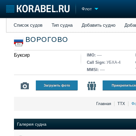
Флот
Список судов
Тип судна
Добавить судно
Добавить прое
Список судов
Тип судна
Добавить судно
Доба
Судостроение
Торговая площадка
Конфере
ВОРОГОВО
Пульс
Доска объявлений
Выставк
RU
Новости
Продажа флота
Личност
Компании
Буксир
Оборудование
Словарь
IMO:
----
Репутация
Изделия
Call Sign:
УБХА-4
Работа
Материалы
MMSI:
----
Крюинг
Услуги
Журнал
Загрузить фото
Прикрепиться
Реклама
Главная
ТТХ
Фо
Галерея судна