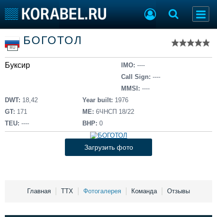
Список судов
БОГОТОЛ
Тип судна
Добавить судно
RU
Добавить проект
Буксир
Последние 100
IMO:
----
Call Sign:
----
Судостроение
Торговая площадка
MMSI:
----
Пульс
Доска объявлений
DWT:
18,42
Year built:
1976
Новости
Продажа флота
GT:
171
ME:
6ЧНСП 18/22
Компании
Оборудование
TEU:
----
BHP:
0
Репутация
Изделия
Работа
Материалы
Загрузить фото
Крюинг
Услуги
Журнал
Реклама
Главная
ТТХ
Фотогалерея
Команда
Отзывы
Конференции
Флот