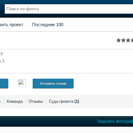
кт
Последние 100
вить проект
Последние 100
нции
Флот
и и семинары
Галерея флота
и
Форум
Отзывы
,8
Все службы
5,3
Оставить отзыв
я
Команда
Отзывы
Суда проекта
(1)
Загрузить фотогра