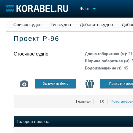
Флот
Список судов
Тип судна
Добавить судно
Добавить прое
Список судов
Тип судна
Добавить судно
Доба
Судостроение
Торговая площадка
Конфере
Проект Р-96
Пульс
Доска объявлений
Выставк
Новости
Продажа флота
Личност
Компании
Стоечное судно
Оборудование
Словарь
Длина габаритная (м):
21
Репутация
Изделия
Ширина габаритная (м):
Работа
Материалы
Водоизмещение (т):
45
Крюинг
Услуги
Журнал
Загрузить фото
Прикрепиться
Реклама
Главная
ТТХ
Фотогалере
Галерея проекта