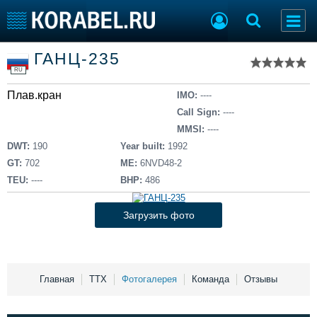
Список судов
ГАНЦ-235
Тип судна
Добавить судно
RU
Добавить проект
Плав.кран
Последние 100
IMO:
----
Call Sign:
----
Судостроение
Торговая площадка
MMSI:
----
Пульс
Доска объявлений
DWT:
190
Year built:
1992
Новости
Продажа флота
GT:
702
ME:
6NVD48-2
Компании
Оборудование
TEU:
----
BHP:
486
Репутация
Изделия
Работа
Материалы
Загрузить фото
Крюинг
Услуги
Журнал
Реклама
Главная
ТТХ
Фотогалерея
Команда
Отзывы
Конференции
Флот