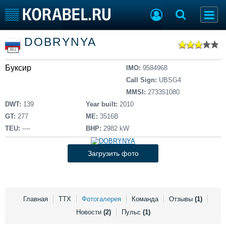
Список судов
DOBRYNYA
Тип судна
Добавить судно
RU
Добавить проект
Буксир
Последние 100
IMO:
9584968
Call Sign:
UBSG4
Судостроение
Торговая площадка
MMSI:
273351080
Пульс
Доска объявлений
DWT:
139
Year built:
2010
Новости
Продажа флота
GT:
277
ME:
3516В
Компании
Оборудование
TEU:
----
BHP:
2982 kW
Репутация
Изделия
Работа
Материалы
Загрузить фото
Крюинг
Услуги
Журнал
Реклама
Главная
ТТХ
Фотогалерея
Команда
Отзывы
(1)
Новости
(2)
Пульс
(1)
Конференции
Флот