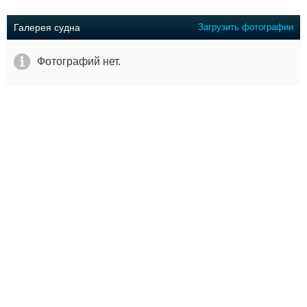
Выставки и семинары
Галерея флота
Личности
Форум
Галерея судна
Загрузить фотографии
Словарь
Отзывы
Все службы
Фотографий нет.