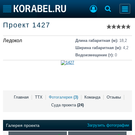
Список судов
Проект 1427
Тип судна
Добавить судно
Добавить проект
Ледокол
Последние 100
Длина габаритная (м):
18,2
Ширина габаритная (м):
4,2
Судостроение
Торговая площадка
Водоизмещение (т):
0
Пульс
Доска объявлений
Новости
Продажа флота
Компании
Оборудование
Репутация
Изделия
Работа
Материалы
Крюинг
Услуги
Главная
ТТХ
Фотогалерея
(3)
Команда
Отзывы
Журнал
Суда проекта
(24)
Реклама
Галерея проекта
Загрузить фотографии
Конференции
Флот