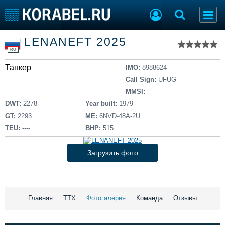
Список судов
LENANEFT 2025
Тип судна
Добавить судно
RU
Добавить проект
Танкер
Последние 100
IMO:
8988624
Call Sign:
UFUG
Судостроение
Торговая площадка
MMSI:
----
Пульс
Доска объявлений
DWT:
2278
Year built:
1979
Новости
Продажа флота
GT:
2293
ME:
6NVD-48A-2U
Компании
Оборудование
TEU:
----
BHP:
515
Репутация
Изделия
Работа
Материалы
Загрузить фото
Крюинг
Услуги
Журнал
Реклама
Главная
ТТХ
Фотогалерея
Команда
Отзывы
Конференции
Флот