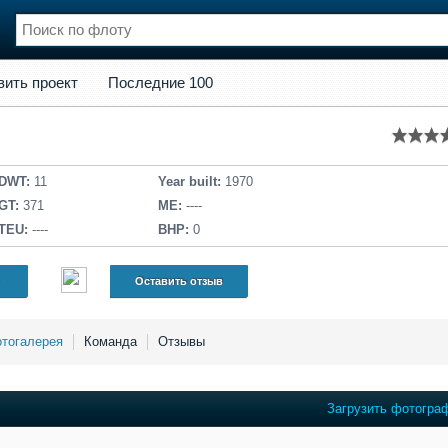
кт
Последние 100
вить проект
Последние 100
нции
Флот
и и семинары
Галерея флота
и
Форум
Отзывы
DWT:
11
Year built:
1970
Все службы
GT:
371
ME:
----
TEU:
----
BHP:
0
Оставить отзыв
тогалерея
Команда
Отзывы
Загрузить фотогра