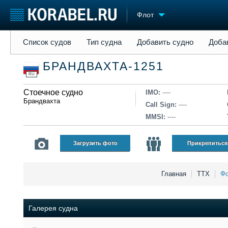
Флот
Список судов
Тип судна
Добавить судно
Добавить прое
Список судов
Тип судна
Добавить судно
Доба
Судостроение
Торговая площадка
Конфере
БРАНДВАХТА-1251
Пульс
Доска объявлений
Выставк
RU
Новости
Продажа флота
Личност
Компании
Стоечное судно
Оборудование
Словарь
IMO:
----
Брандвахта
Репутация
Изделия
Call Sign:
----
Работа
Материалы
MMSI:
----
Крюинг
Услуги
Журнал
Загрузить фото
Прикрепиться
Реклама
Главная
ТТХ
Фо
Галерея судна