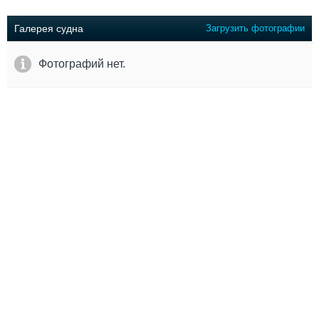
Выставки и семинары
Галерея флота
Личности
Форум
Галерея судна
Загрузить фотографии
Словарь
Отзывы
Все службы
Фотографий нет.