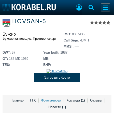
Список судов
HOVSAN-5
Тип судна
Добавить судно
AZ
Добавить проект
Буксир
Последние 100
IMO:
8857435
Буксир-кантовщик
,
Противопожарное
Call Sign:
4JMH
Судостроение
Торговая площадка
MMSI:
----
Пульс
Доска объявлений
DWT:
57
Year built:
1987
Новости
Продажа флота
GT:
182 МК-1969
ME:
----
Компании
Оборудование
TEU:
----
BHP:
----
Репутация
Изделия
Работа
Материалы
Загрузить фото
Крюинг
Услуги
Журнал
Реклама
Главная
ТТХ
Фотогалерея
Команда
(1)
Отзывы
Новости
(1)
Конференции
Флот