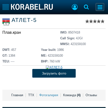
Список судов
АТЛЕТ-5
Тип судна
Добавить судно
AZ
Добавить проект
Плав.кран
Последние 100
IMO:
8507418
Call Sign:
4JGI
Судостроение
Торговая площадка
MMSI:
423159100
Пульс
Доска объявлений
DWT:
457
Year built:
1986
Новости
Продажа флота
GT:
1384
ME:
423159100
Компании
Оборудование
TEU:
----
BHP:
760 kW
Репутация
Изделия
Работа
Материалы
Загрузить фото
Крюинг
Услуги
Журнал
Реклама
Главная
ТТХ
Фотогалерея
Команда
(4)
Отзывы
Конференции
Флот