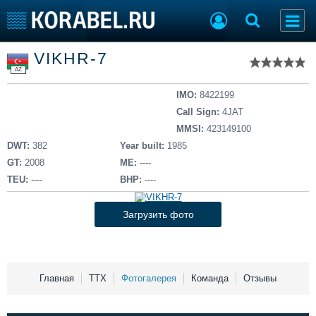
Список судов
VIKHR-7
Тип судна
Добавить судно
AZ
Добавить проект
Последние 100
IMO:
8422199
Call Sign:
4JAT
Судостроение
Торговая площадка
MMSI:
423149100
Пульс
Доска объявлений
DWT:
382
Year built:
1985
Новости
Продажа флота
GT:
2008
ME:
----
Компании
Оборудование
TEU:
----
BHP:
----
Репутация
Изделия
Работа
Материалы
Загрузить фото
Крюинг
Услуги
Журнал
Реклама
Главная
ТТХ
Фотогалерея
Команда
Отзывы
Конференции
Флот