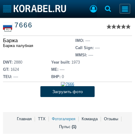
Список судов
7666
Тип судна
Добавить судно
RU
Добавить проект
Баржа
Последние 100
IMO:
----
Баржа палубная
Call Sign:
----
Судостроение
Торговая площадка
MMSI:
----
Пульс
Доска объявлений
DWT:
2880
Year built:
1973
Новости
Продажа флота
GT:
1624
ME:
----
Компании
Оборудование
TEU:
----
BHP:
0
Репутация
Изделия
Работа
Материалы
Загрузить фото
Крюинг
Услуги
Журнал
Реклама
Главная
ТТХ
Фотогалерея
Команда
Отзывы
Пульс
(1)
Конференции
Флот