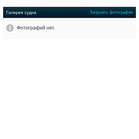
Выставки и семинары
Галерея флота
Личности
Форум
Галерея судна
Загрузить фотографии
Словарь
Отзывы
Все службы
Фотографий нет.