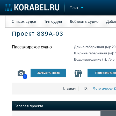
Флот
Список судов
Тип судна
Добавить судно
Добавить прое
Список судов
Тип судна
Добавить судно
Доба
Судостроение
Торговая площадка
Конфере
Проект 839А-03
Пульс
Доска объявлений
Выставк
Новости
Продажа флота
Личност
Компании
Пассажирское судно
Оборудование
Словарь
Длина габаритная (м):
29
Репутация
Изделия
Ширина габаритная (м):
Работа
Материалы
Водоизмещение (т):
75,5
Крюинг
Услуги
Журнал
Загрузить фото
Прикрепиться
1
Реклама
Главная
ТТХ
Фотогалерея
(
Галерея проекта