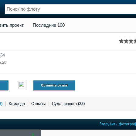
кт
Последние 100
вить проект
Последние 100
нции
Флот
и и семинары
Галерея флота
и
Форум
Отзывы
,64
Все службы
5,28
Оставить отзыв
1)
Команда
Отзывы
Суда проекта
(22)
Загрузить фотогра
0