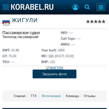
Список судов
ЖИГУЛИ
Тип судна
Добавить судно
RU
Добавить проект
Пассажирское судно
Последние 100
IMO:
----
Теплоход пассажирский
Call Sign:
----
Судостроение
Торговая площадка
MMSI:
----
Пульс
Доска объявлений
DWT:
14,98
Year built:
1959
Новости
Продажа флота
GT:
75,09
ME:
3Д6 (6ЧСП 15/18)
Компании
Оборудование
TEU:
----
BHP:
110
Репутация
Изделия
Работа
Материалы
Загрузить фото
Крюинг
Услуги
Журнал
Реклама
Главная
ТТХ
Фотогалерея
Команда
Отзывы
Конференции
Флот