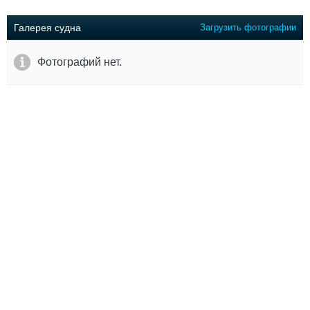
Выставки и семинары
Галерея флота
Личности
Форум
Галерея судна
Загрузить фотографии
Словарь
Отзывы
Все службы
Фотографий нет.