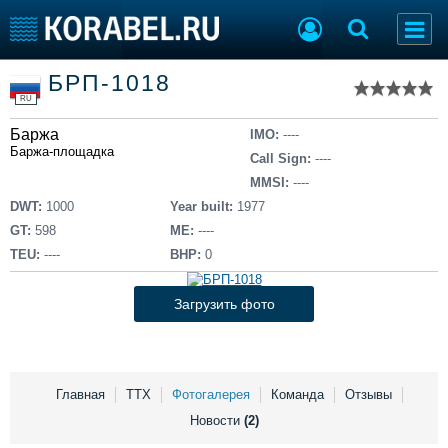
Список судов
БРП-1018
Тип судна
Добавить судно
RU
Добавить проект
Баржа
Последние 100
IMO:
----
Баржа-площадка
Call Sign:
----
Судостроение
Торговая площадка
MMSI:
----
Пульс
Доска объявлений
DWT:
1000
Year built:
1977
Новости
Продажа флота
GT:
598
ME:
----
Компании
Оборудование
TEU:
----
BHP:
0
Репутация
Изделия
Работа
Материалы
Загрузить фото
Крюинг
Услуги
Журнал
Реклама
Главная
ТТХ
Фотогалерея
Команда
Отзывы
Новости
(2)
Конференции
Флот