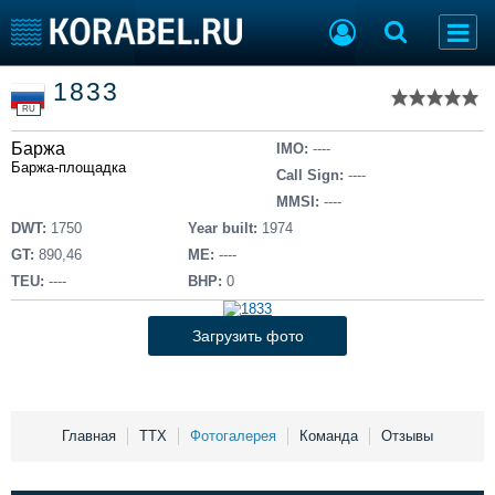
Список судов
1833
Тип судна
Добавить судно
RU
Добавить проект
Баржа
Последние 100
IMO:
----
Баржа-площадка
Call Sign:
----
Судостроение
Торговая площадка
MMSI:
----
Пульс
Доска объявлений
DWT:
1750
Year built:
1974
Новости
Продажа флота
GT:
890,46
ME:
----
Компании
Оборудование
TEU:
----
BHP:
0
Репутация
Изделия
Работа
Материалы
Загрузить фото
Крюинг
Услуги
Журнал
Реклама
Главная
ТТХ
Фотогалерея
Команда
Отзывы
Конференции
Флот