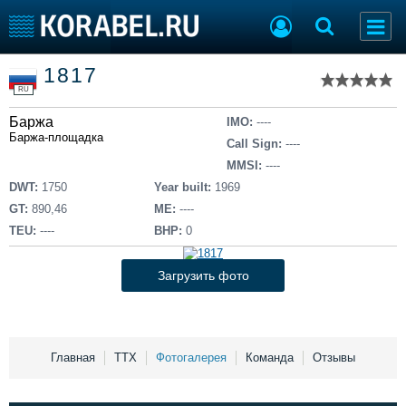
Список судов
1817
Тип судна
Добавить судно
RU
Добавить проект
Баржа
Последние 100
IMO:
----
Баржа-площадка
Call Sign:
----
Судостроение
Торговая площадка
MMSI:
----
Пульс
Доска объявлений
DWT:
1750
Year built:
1969
Новости
Продажа флота
GT:
890,46
ME:
----
Компании
Оборудование
TEU:
----
BHP:
0
Репутация
Изделия
Работа
Материалы
Загрузить фото
Крюинг
Услуги
Журнал
Реклама
Главная
ТТХ
Фотогалерея
Команда
Отзывы
Конференции
Флот