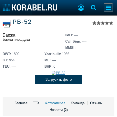
Список судов
РВ-52
Тип судна
Добавить судно
RU
Добавить проект
Баржа
Последние 100
IMO:
----
Баржа-площадка
Call Sign:
----
Судостроение
Торговая площадка
MMSI:
----
Пульс
Доска объявлений
DWT:
1800
Year built:
1966
Новости
Продажа флота
GT:
954
ME:
----
Компании
Оборудование
TEU:
----
BHP:
0
Репутация
Изделия
Работа
Материалы
Загрузить фото
Крюинг
Услуги
Журнал
Реклама
Главная
ТТХ
Фотогалерея
Команда
Отзывы
Новости
(2)
Конференции
Флот