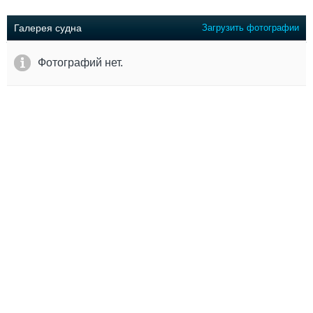
Выставки и семинары
Галерея флота
Личности
Форум
Галерея судна
Загрузить фотографии
Словарь
Отзывы
Все службы
Фотографий нет.