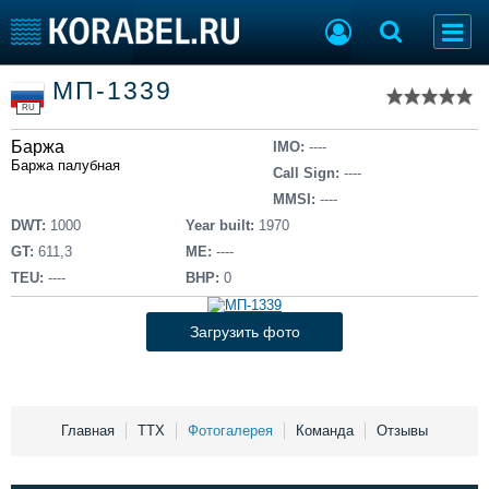
Список судов
МП-1339
Тип судна
Добавить судно
RU
Добавить проект
Баржа
Последние 100
IMO:
----
Баржа палубная
Call Sign:
----
Судостроение
Торговая площадка
MMSI:
----
Пульс
Доска объявлений
DWT:
1000
Year built:
1970
Новости
Продажа флота
GT:
611,3
ME:
----
Компании
Оборудование
TEU:
----
BHP:
0
Репутация
Изделия
Работа
Материалы
Загрузить фото
Крюинг
Услуги
Журнал
Реклама
Главная
ТТХ
Фотогалерея
Команда
Отзывы
Конференции
Флот