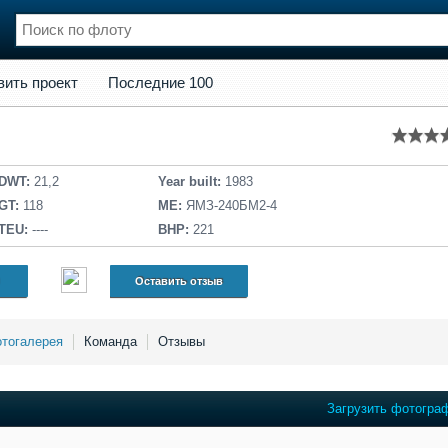
кт
Последние 100
вить проект
Последние 100
нции
Флот
и и семинары
Галерея флота
и
Форум
Отзывы
DWT:
21,2
Year built:
1983
Все службы
GT:
118
ME:
ЯМЗ-240БМ2-4
TEU:
----
BHP:
221
Оставить отзыв
тогалерея
Команда
Отзывы
Загрузить фотогра