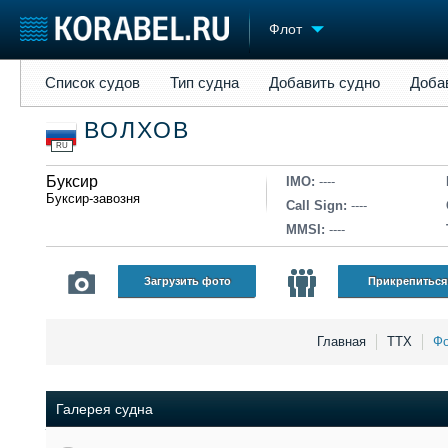
Флот
Список судов
Тип судна
Добавить судно
Добавить прое
Список судов
Тип судна
Добавить судно
Доба
Судостроение
Торговая площадка
Конфере
ВОЛХОВ
Пульс
Доска объявлений
Выставк
RU
Новости
Продажа флота
Личност
Компании
Буксир
Оборудование
Словарь
IMO:
----
Буксир-завозня
Репутация
Изделия
Call Sign:
----
Работа
Материалы
MMSI:
----
Крюинг
Услуги
Журнал
Загрузить фото
Прикрепиться
Реклама
Главная
ТТХ
Фо
Галерея судна