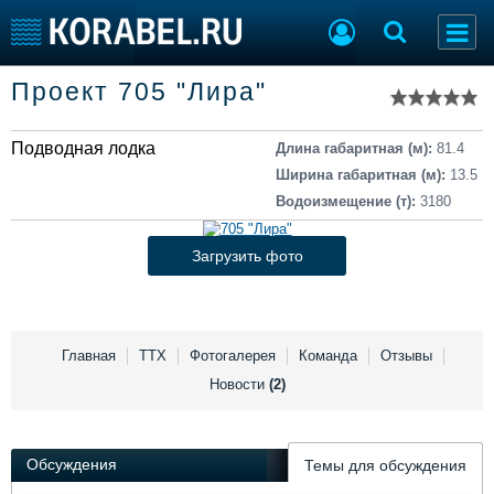
Список судов
Проект 705 "Лира"
Тип судна
Добавить судно
Добавить проект
Подводная лодка
Последние 100
Длина габаритная (м):
81.4
Ширина габаритная (м):
13.5
Судостроение
Торговая площадка
Водоизмещение (т):
3180
Пульс
Доска объявлений
Новости
Продажа флота
Загрузить фото
Компании
Оборудование
Репутация
Изделия
Работа
Материалы
Крюинг
Услуги
Главная
ТТХ
Фотогалерея
Команда
Отзывы
Журнал
Новости
(2)
Реклама
Обсуждения
Темы для обсуждения
Конференции
Флот