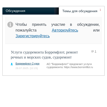
Выставки и семинары
Галерея флота
Личности
Форум
1
Обсуждения
Темы для обсуждения
Словарь
Отзывы
Все службы
Чтобы принять участие в обсуждении,
пожалуйста
Авторизуйтесь
или
Зарегистрируйтесь
1
Услуги судоремонта Борремфлот, ремонт
речных и морских судов, судоремонт
Борремфлот Судоремонт Гребных
АО "Борремфлот" предлагает услуги
судоремонта: https://www.borremflot.ru
29.07.2025, [12:15]
ремонт речных и морских судов;
ремонт и изготовление гребных валов,
баллеров, облицовок; ремонт винтов,
рулей и рулевых насадок; ремонт
корпуса судна; ремонт и изготовление
узлов систем трубопроводов с
применением сварки; очистка и окраска
корпусов судов; и др. услуги.