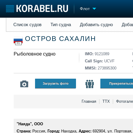
Флот
Список судов
Тип судна
Добавить судно
Добавить прое
Список судов
Тип судна
Добавить судно
Доба
Судостроение
Торговая площадка
Конфере
ОСТРОВ САХАЛИН
Пульс
Доска объявлений
Выставк
RU
Новости
Продажа флота
Личност
Компании
Рыболовное судно
Оборудование
Словарь
IMO:
9121089
Репутация
Изделия
Call Sign:
UCVF
Работа
Материалы
MMSI:
273895300
Крюинг
Услуги
Журнал
Загрузить фото
Прикрепиться
Реклама
Главная
ТТХ
Фотогале
"Наяда", ООО
Страна:
Россия,
Город:
Находка,
Адрес:
692904, ул. Портовая,