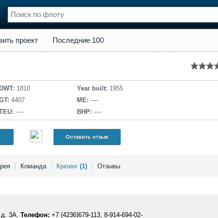
кт
Последние 100
вить проект
Последние 100
нции
Флот
и и семинары
Галерея флота
и
Форум
Отзывы
DWT:
1810
Year built:
1955
Все службы
GT:
4407
ME:
----
TEU:
----
BHP:
----
Оставить отзыв
рея
Команда
Крюинг
(1)
Отзывы
 д. 3А,
Телефон:
+7 (4236)679-113, 8-914-694-02-