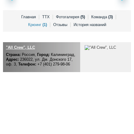
Выставки и семинары
Галерея флота
Личности
Форум
Словарь
Отзывы
Главная
ТТХ
Фотогалерея
(5)
Команда
(3)
Все службы
Крюинг
(1)
Отзывы
История названий
"All Crew", LLC
Страна:
Россия,
Город:
Калининград,
Адрес:
236022, ул. Дм. Донского 17,
оф. 3,
Телефон:
+7 (401) 279-98-06