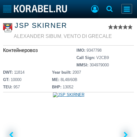
Список судов
JSP SKIRNER
Тип судна
Добавить судно
AG
Добавить проект
ALEXANDER SIBUM
,
VENTO DI GRECALE
Последние 100
Контейнеровоз
IMO:
9347798
Судостроение
Торговая площадка
Call Sign:
V2CB9
Пульс
Доска объявлений
MMSI:
304979000
Новости
Продажа флота
DWT:
11814
Year built:
2007
Компании
Оборудование
GT:
10000
ME:
8L48/60B
Репутация
Изделия
TEU:
957
BHP:
13052
Работа
Материалы
Крюинг
Услуги
Журнал
Реклама
Конференции
Флот