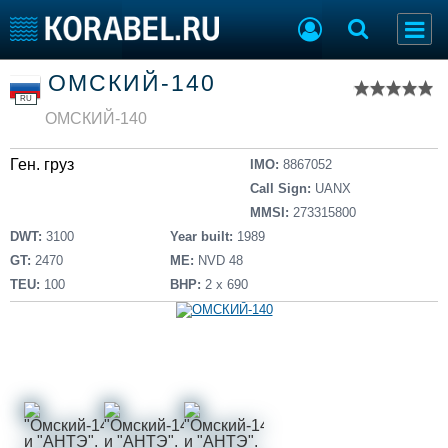
Список судов
ОМСКИЙ-140
Тип судна
Добавить судно
RU
Добавить проект
ОМСКИЙ-140
Последние 100
Ген. груз
IMO:
8867052
Судостроение
Торговая площадка
Call Sign:
UANX
Пульс
Доска объявлений
MMSI:
273315800
Новости
Продажа флота
DWT:
3100
Year built:
1989
Компании
Оборудование
GT:
2470
ME:
NVD 48
Репутация
Изделия
TEU:
100
BHP:
2 х 690
Работа
Материалы
Крюинг
Услуги
Журнал
Реклама
Конференции
Флот