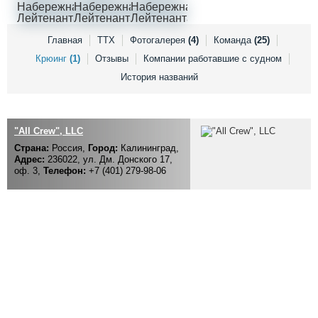
Выставки и семинары
Галерея флота
Личности
Форум
Словарь
Отзывы
Главная
ТТХ
Фотогалерея
(4)
Команда
(25)
Все службы
Крюинг
(1)
Отзывы
Компании работавшие с судном
История названий
"All Crew", LLC
Страна:
Россия,
Город:
Калининград,
Адрес:
236022, ул. Дм. Донского 17,
оф. 3,
Телефон:
+7 (401) 279-98-06