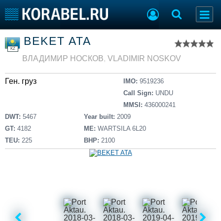
Список судов
BEKET ATA
Тип судна
Добавить судно
KZ
Добавить проект
ВЛАДИМИР НОСКОВ
,
VLADIMIR NOSKOV
Последние 100
Ген. груз
IMO:
9519236
Судостроение
Торговая площадка
Call Sign:
UNDU
Пульс
Доска объявлений
MMSI:
436000241
Новости
Продажа флота
DWT:
5467
Year built:
2009
Компании
Оборудование
GT:
4182
ME:
WARTSILA 6L20
Репутация
Изделия
TEU:
225
BHP:
2100
Работа
Материалы
Крюинг
Услуги
Журнал
Реклама
Конференции
Флот