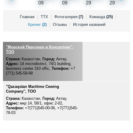
Выставки и семинары
Галерея флота
Личности
Форум
Словарь
Отзывы
Главная
ТТХ
Фотогалерея
(7)
Команда
(25)
Все службы
Крюинг
(2)
Отзывы
История названий
"Морской Персонал и Консалтинг",
TOO
Страна:
Казахстан,
Город:
Актау,
Адрес:
14 microdistrict, 74/1 building,
business center 310 offic,
Телефон:
+7
(771) 545-59-99
"Qazaqstan Maritime Cewing
Company", TOO
Страна:
Казахстан,
Город:
Актау,
Адрес:
мкр 14, 58/1, офис 2-02,
Телефон:
+7(771)545-00-06, +7(771)545-
78-03