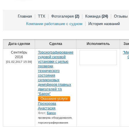
Выставки и семинары
Галерея флота
Личности
Форум
Словарь
Отзывы
Главная
ТТХ
Фотогалерея
(2)
Команда
(24)
Отзывы
Все службы
Компании работавшие с судном
История названий
Дата сделки
Сделка
Исполнитель
За
Сентябрь
Торсиографирование
"Ме
2016
судовой силовой
установки с целью
[01.02.2017 15:39]
проверки
технического
состояния
силиконовых
демпферов главных
двигателей т/х
“Барон”
Оказание услуги
Прохорова
Анастасия
Флот:
Барон
проверка оборудования,
торсиографирование