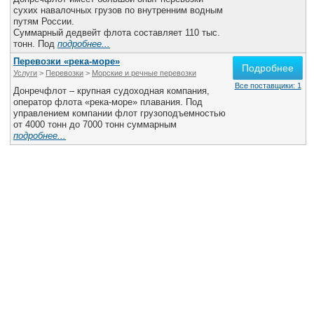
Все службы
сухих навалочных грузов по внутренним водным
путям России.
Суммарный дедвейт флота составляет 110 тыс.
тонн. Под
подробнее...
Перевозки «река-море»
Подробнее
Услуги
>
Перевозки
>
Морские и речные перевозки
Все поставщики: 1
Донречфлот – крупная судоходная компания,
оператор флота «река-море» плавания. Под
управлением компании флот грузоподъемностью
от 4000 тонн до 7000 тонн суммарным
подробнее...