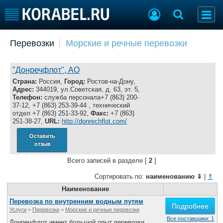
Добавить позицию
Перевозки
Морские и речные перевозки
Судостроение
Торговая площадка
Пульс
Доска объявлений
"Донречфлот", АО
Новости
Продажа флота
Страна:
Россия,
Город:
Ростов-на-Дону,
Адрес:
344019, ул.Советская, д. 63, эт. 5,
Компании
Оборудование
Телефон:
служба персонала+7 (863) 200-
Репутация
Изделия
37-12, +7 (863) 253-39-44 , технический
отдел +7 (863) 251-33-92,
Факс:
+7 (863)
Работа
Материалы
251-38-27,
URL:
http://donrechflot.com/
Крюинг
Услуги
Оставить
Журнал
отзыв
Реклама
Всего записей в разделе [
2
]
Сортировать по:
наименованию
⇓
|
⇑
Конференции
Флот
Наименование
Выставки и семинары
Галерея флота
Перевозка по внутренним водным путям
Личности
Форум
Подробнее
Услуги
>
Перевозки
>
Морские и речные перевозки
Словарь
Отзывы
Все поставщики: 1
Донречфлот имеет большой опыт перевозки