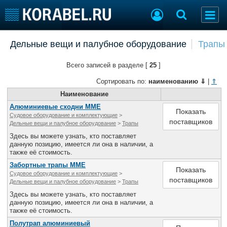
Добавить позицию
Дельные вещи и палубное оборудование
Трапы
Судостроение
Торговая площадка
Всего записей в разделе [
25
]
Пульс
Доска объявлений
Новости
Продажа флота
Сортировать по:
наименованию
⇓
|
⇑
Компании
Оборудование
Наименование
Репутация
Изделия
Алюминиевые сходни MME
Показать
Судовое оборудование и комплектующие
>
Работа
Материалы
поставщиков
Дельные вещи и палубное оборудование
>
Трапы
Крюинг
Услуги
Здесь вы можете узнать, кто поставляет
Журнал
данную позицию, имеется ли она в наличии, а
также её стоимость.
Реклама
Забортные трапы MME
Показать
Судовое оборудование и комплектующие
>
поставщиков
Дельные вещи и палубное оборудование
>
Трапы
Конференции
Флот
Здесь вы можете узнать, кто поставляет
Выставки и семинары
Галерея флота
данную позицию, имеется ли она в наличии, а
Личности
Форум
также её стоимость.
Словарь
Отзывы
Полутрап алюминиевый