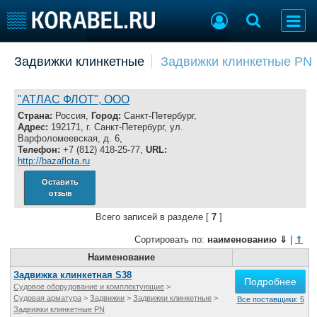
Добавить позицию
Задвижки клинкетные
Задвижки клинкетные PN
Судостроение
Торговая площадка
Пульс
Доска объявлений
"АТЛАС ФЛОТ", ООО
Новости
Продажа флота
Страна:
Россия,
Город:
Санкт-Петербург,
Адрес:
192171, г. Санкт-Петербург, ул.
Компании
Оборудование
Варфоломеевская, д. 6,
Репутация
Изделия
Телефон:
+7 (812) 418-25-77,
URL:
http://bazaflota.ru
Работа
Материалы
Крюинг
Услуги
Оставить
отзыв
Журнал
Реклама
Всего записей в разделе [
7
]
Сортировать по:
наименованию
⇓
|
⇑
Конференции
Наименование
Флот
Выставки и семинары
Галерея флота
Задвижка клинкетная S38
Подробнее
Судовое оборудование и комплектующие
>
Личности
Форум
Судовая арматура
>
Задвижки
>
Задвижки клинкетные
>
Все поставщики: 5
Словарь
Отзывы
Задвижки клинкетные PN